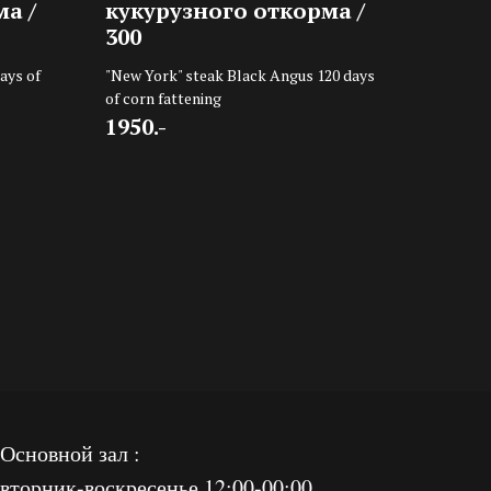
а /
кукурузного откорма /
300
ays of
"New York" steak Black Angus 120 days
of corn fattening
1950.-
Основной зал :
вторник-воскресенье 12:00-00:00