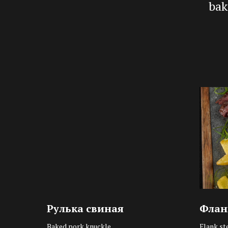
bak
Рулька свиная
Фланк
Baked pork knuckle
Flank ste