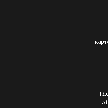
карт
The
Al