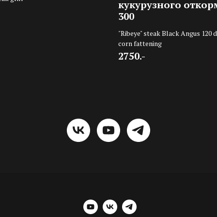
кукурузного откорм
300
"Ribeye" steak Black Angus 120 d
corn fattening
2750.-