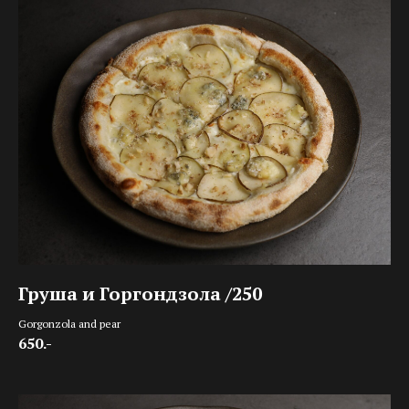
Груша и Горгондзола /250
Gorgonzola and pear
650.-