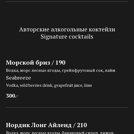
Авторские алкогольные коктейли
Signature cocktails
Морской бриз / 190
Водка, морс
лесные ягоды
, грейпфрутовый сок, лайм
Seabreeze
Vodka, wild berries drink, grapefruit juice, lime
300.-
Нордик Лонг Айленд / 210
Водка, морс лесные ягоды, банановый сироп, лимон,