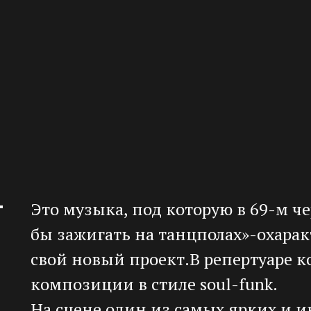
Это музыка, под которую в 69-м 
бы зажигать на танцполах»-охара
свой новый проект.В репертуаре к
композиции в стиле soul-funk.
На сцене один из самых ярких и 