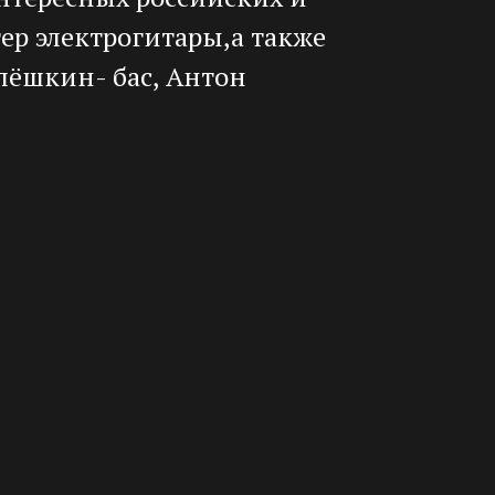
р электрогитары,а также
лёшкин- бас, Антон
Архив