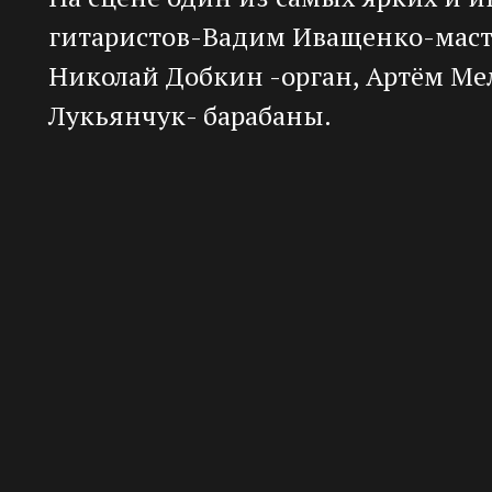
гитаристов-Вадим Иващенко-масте
Николай Добкин -орган, Артём Ме
Лукьянчук- барабаны.
билет
▶ Слушать на Youtube
Схема зала