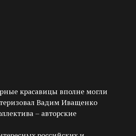
черные красавицы вполне могли
ктеризовал Вадим Иващенко
оллектива – авторские
интересных российских и