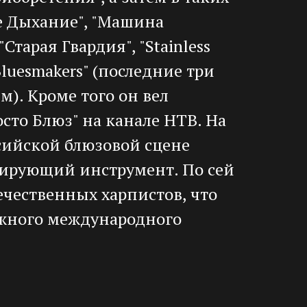
е Дыхание", "Машина
Старая Гвардия", "Stainless
"Bluesmakers" (последние три
). Кроме того он вел
сто Блюз" на канале НТВ. На
сийской блюзовой сцене
лирующий инструмент. По сей
ечественных харпистов, что
жного международного
 гармонике в Троссингеме