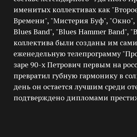
именитых коллективах как "Второ
Времени", "Мистерия Буф", "Окно", "
Blues Band", "Blues Hammer Band", 
коллектива были созданы им самим
еженедельную телепрограмму "Про
заре 90-х Петрович первым на рос
превратил губную гармонику в со
день он остается лучшим среди от
подтверждено дипломами прести
конкурса исполнителей на губной
(Германия).