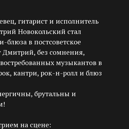
вец, гитарист и исполнитель
трий Новокольский стал
и-блюза в постсоветское
 Дмитрий, без сомнения,
 востребованных музыкантов в
рок, кантри, рок-н-ролл и блюз
нергичны, брутальны и
м!
трием на сцене: