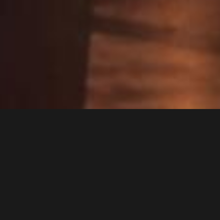
Nash – широко известный в музыка
музыкант, гитарист и поэт. Выступ
провел пять прекрасных, наполне