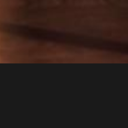
льных кругах рок певец,
ать он начал в США, где
нных музыкой лет.