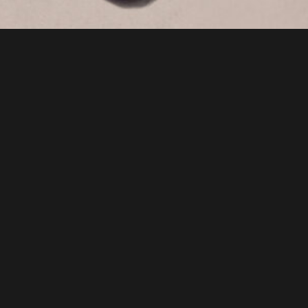
Moscow City Jazz Band - выступает в с
ансамблей, игравших на танцах в 20х-
архаичное звучание и атмосферу време
использует инструменты и манеру исп
программе яркие хиты классического 
мировой джазовой культуры, на которы
Игорь Тертычный - кларнет, саксофон,