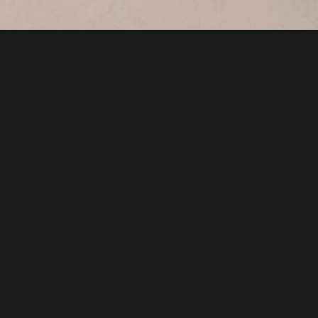
тиле маленьких "горячих"
40х годах ХХ века. Сохраняя
н раннего джаза, группа
олнения того времени. В
диксиленда и лучшие композиции
х выросло не одно поколение.
 вокал