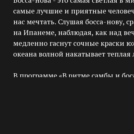
самые лучшие и приятные человеч
нас мечтать. Слушая босса-нову, 
на Ипанеме, наблюдая, как над в
медленно гаснут сочные краски юж
океана волной накатывает теплая 
В программе «В ритме самбы и бо
великих отцов-основателей жанра
Жоао Жильберту, Луиса Бонфа, Стэ
прозвище "The Sound" за неповто
нот звук его саксофона.
Кстати, именно Гетц возвестил о 