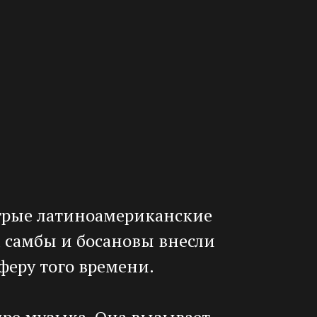
стрые латиноамериканские
самбы и босановы внесли
феру того времени.
мире музыка. Она вызывает