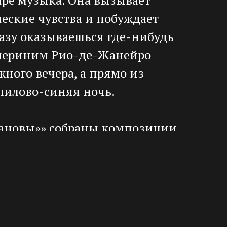
еские чувства и побуждает
сразу оказываешься где-нибудь
ечериним Рио-де-Жанейро
ного вечера, а прямо из
лилово-синяя ночь.
сановы»» собраны композиции
 – Антонио Карлоса Жобима,
на Гетца, получившего
римый, узнаваемый с первых
наступлении эры босановы.