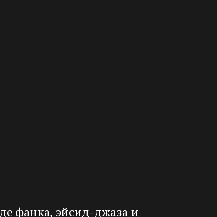
е фанка, эйсид-джаза и