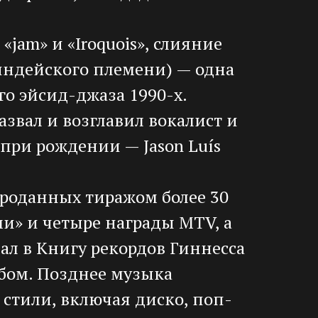
 «jam» и «Iroquois», слияние
индейского племени) — одна
о эйсид-джаза 1990-х.
азвал и возглавил вокалист и
 при рождении — Jason Luís
проданных тиражом более 30
и» и четыре награды MTV, а
опал в Книгу рекордов Гиннесса
бом. Позднее музыка
е стили, включая диско, поп-