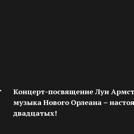
Концерт-посвящение Луи
Армст
музыка Нового Орлеана – насто
двадцатых!