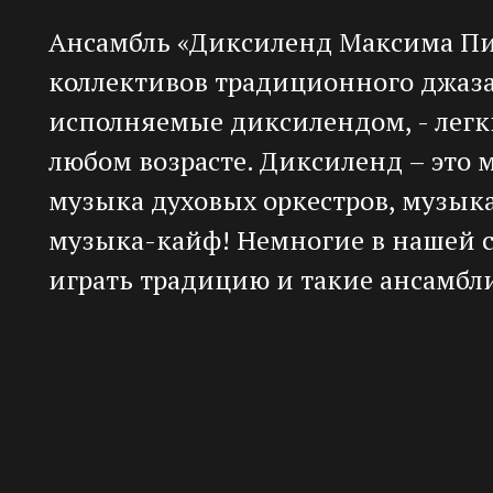
Ансамбль «Диксиленд Максима Пи
коллективов традиционного джаза
исполняемые диксилендом, - легк
любом возрасте. Диксиленд – это 
музыка духовых оркестров, музыка
музыка-кайф! Немногие в нашей с
играть традицию и такие ансамбли
«Диксиленд Максима Пиганова» -
праздник, хорошее настроение и о
традиций раннего джаза и смелая
настоящий «горячий» джаз, под к