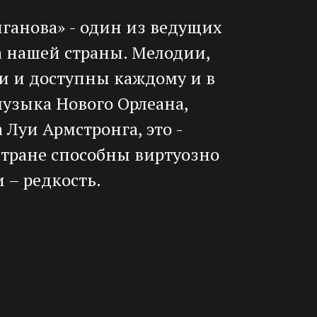
ганова» - один из ведущих
 нашей страны. Мелодии,
и и доступны каждому и в
музыка Нового Орлеана,
 Луи Армстронга, это -
тране способны виртуозно
 – редкость.
 это прекрасный семейный
тдых на все 100! Сочетание
 импровизация – вот
оторый можно от души