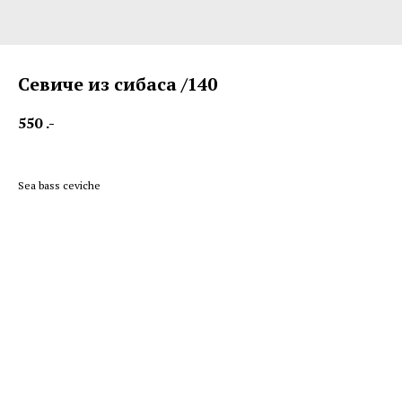
Севиче из сибаса /140
550
.-
Sea bass ceviche