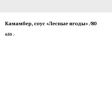
Камамбер, соус «Лесные ягоды» /80
650
.-
Deep fried Camembert, wild berries sauce