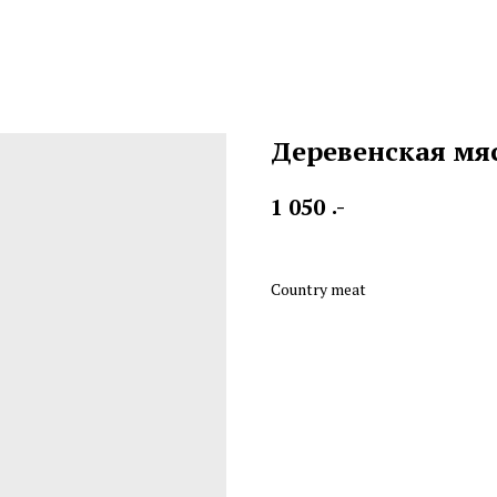
Деревенская мяс
.-
1 050
Country meat