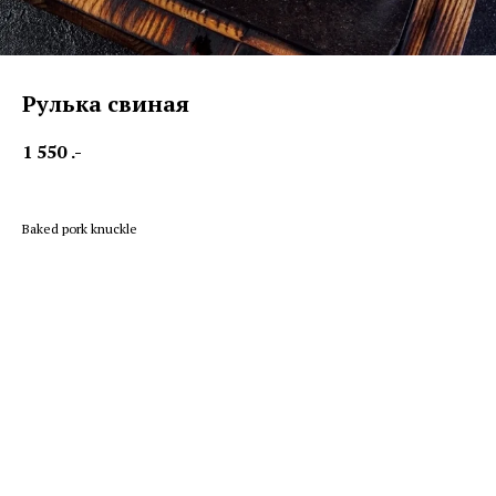
Рулька свиная
1 550
.-
Baked pork knuckle