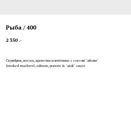
Рыба / 400
2 350
.-
Скумбрия, лосось, креветки копчённые с соусом "айоли"
Smoked mackerel, salmon, prawns & "aioli" sauce