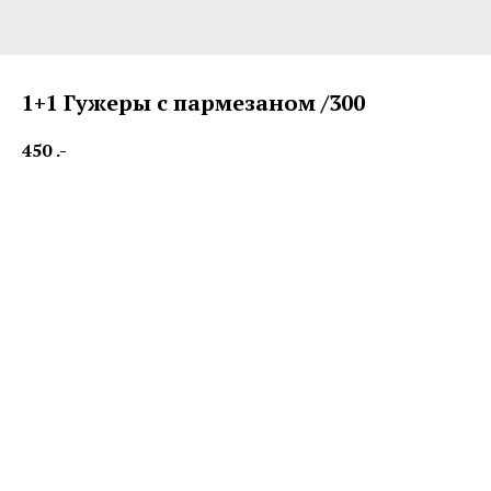
1+1 Гужеры с пармезаном /300
450
.-
Gougeres with parmesan cheese